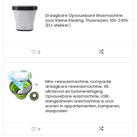
Draagbare Opvouwbare Wasmachine
voor Kleine Kleding, Thuisreizen, 100-240V
(EU-stekker)
0
Mini-reiswasmachine, compacte
draagbare reiswasmachine, 10L
ultrasoon en turbinereiniging
Opvouwbare wasmachine, USB-
aangedreven wasmachine is voor
wonen in appartementen, kamperen,
slaapzalen
0