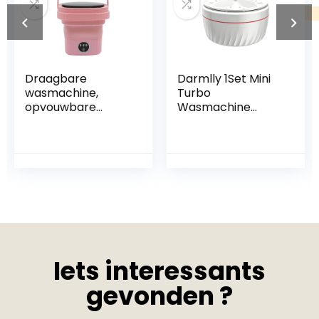
Darmlly 1Set Mini
Wlauqueta
Turbo
Draagbare
Wasmachine
Opvouwbare
Wasmachine Voor
Wasmachine
Ondergoed
Huishoudelijke
Sokken Mini
Slaapzaal Mini
Ultrasone Turbo
Automatische
Wasmachine
Reiniging Mini
Draagbare Voor
Opvouwbare
Thuis Reizen
Wasmachine EU-
stekker
Iets interessants
gevonden ?