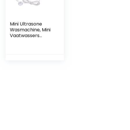
Mini Ultrasone
Wasmachine, Mini
Vaatwassers
Ultrasone Turbo
Desinfectie met
USB Mini
Wasmachine voor
Reizen College
Kamer RV
Appartement