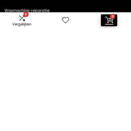
Wasmachine reparatie
0
0
Vergelijken
Informatie
Contact
Klantenservice
Over ons
Overzicht
Onze webshops
Vacature
Blogs
Privacybeleid
Adverteren