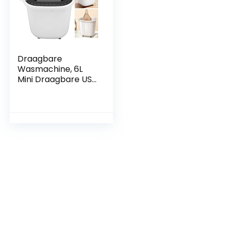
Draagbare
Wasmachine, 6L
Mini Draagbare USB
Wasmachine voor
Babykleding,
Ondergoed,
Sokken,
Automatische
Uitschakeling
Kleine Wasmachine
voor
Appartementen,
Camping, School,
RV