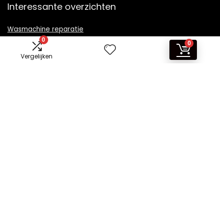
Interessante overzichten
Wasmachine reparatie
0
0
Vergelijken
Informatie
Contact
Klantenservice
Over ons
Overzicht
Onze webshops
Vacature
Blogs
Privacybeleid
Adverteren