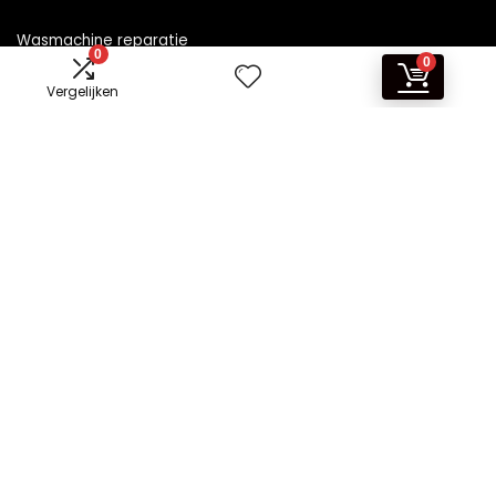
Wasmachine reparatie
0
0
Vergelijken
Informatie
Contact
Klantenservice
Over ons
Overzicht
Onze webshops
Vacature
Blogs
Privacybeleid
Adverteren