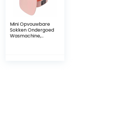
Mini Opvouwbare
Sokken Ondergoed
Wasmachine,
Draagbare
Wasmachine voor
Appartement
Camping RV Reizen
6L 100-240V
Draagbare
Wasmachines
Wasmachines &
Drogers (EU-
stekker)