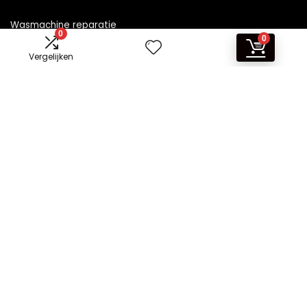
Wasmachine reparatie
0
0
Vergelijken
Informatie
Contact
Klantenservice
Over ons
Overzicht
Onze webshops
Vacature
Blogs
Privacybeleid
Adverteren