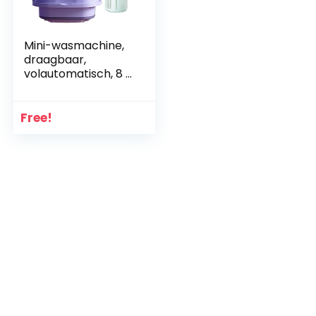
Mini-wasmachine,
draagbaar,
volautomatisch, 8 l,
opvouwbaar, voor
ondergoed, kleine
wasemmer,
Free!
multifunctioneel,
efficiënt voor kleine
voorwerpen