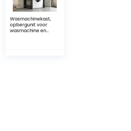
Wasmachinekast,
opbergunit voor
wasmachine en
wasmachine,
stapelset voor
wasmachine en
droger,
wasmachine-
opbergplank voor
badkamer keuken
balkon wasruimte,
draagvermogen
300 kg