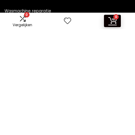
Wasmachine reparatie
0
0
Vergelijken
Informatie
Contact
Klantenservice
Over ons
Overzicht
Onze webshops
Vacature
Blogs
Privacybeleid
Adverteren