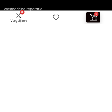
Wasmachine reparatie
0
0
Vergelijken
Informatie
Contact
Klantenservice
Over ons
Overzicht
Onze webshops
Vacature
Blogs
Privacybeleid
Adverteren