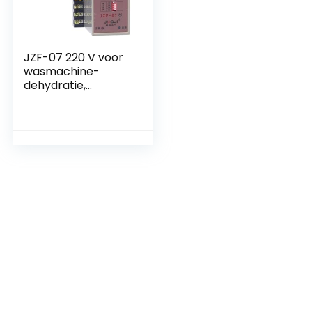
JZF-07 220 V voor
wasmachine-
dehydratie,
voorwaarts-
achteruit
controller-relais