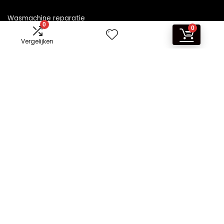
Wasmachine reparatie
0
0
Vergelijken
Informatie
Contact
Klantenservice
Over ons
Overzicht
Onze webshops
Vacature
Blogs
Privacybeleid
Adverteren