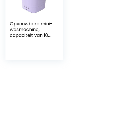
Opvouwbare mini-
wasmachine,
capaciteit van 10
liter, draagbare
wasmachines,
ultrasone
turbinewasmachin
e met USB-voeding,
wascapaciteit 2 kg,
mini-wasmachine
voor thuis of op reis
(paars)