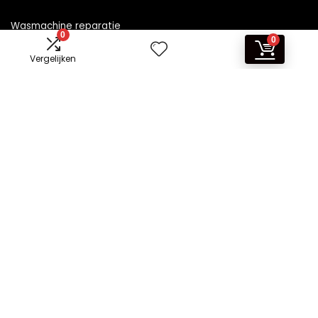
Wasmachine reparatie
0
0
Vergelijken
Informatie
Contact
Klantenservice
Over ons
Overzicht
Onze webshops
Vacature
Blogs
Privacybeleid
Adverteren