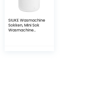
SIUKE Wasmachine
Sokken, Mini Sok
Wasmachine
Bidirectionele
Wasmachine Blauw
Licht Kleine Emmer
met Handvat
Huishoudelijke Baby
Kleding Ondergoed
Onderscheid