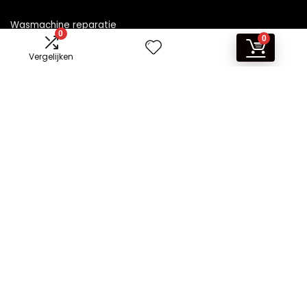
Wasmachine reparatie
0
0
Vergelijken
Informatie
Contact
Klantenservice
Over ons
Overzicht
Onze webshops
Vacature
Blogs
Privacybeleid
Adverteren