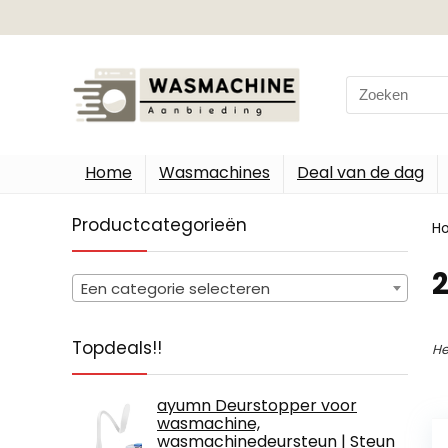
Search
for:
Home
Wasmachines
Deal van de dag
Productcategorieën
H
‎
Een categorie selecteren
Topdeals!!
He
ayumn Deurstopper voor
wasmachine,
wasmachinedeursteun | Steun