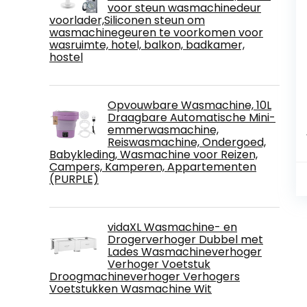
voor steun wasmachinedeur
voorlader,Siliconen steun om
wasmachinegeuren te voorkomen voor
wasruimte, hotel, balkon, badkamer,
hostel
Opvouwbare Wasmachine, 10L
Draagbare Automatische Mini-
emmerwasmachine,
Reiswasmachine, Ondergoed,
Babykleding, Wasmachine voor Reizen,
Campers, Kamperen, Appartementen
(PURPLE)
vidaXL Wasmachine- en
Drogerverhoger Dubbel met
Lades Wasmachineverhoger
Verhoger Voetstuk
Droogmachineverhoger Verhogers
Voetstukken Wasmachine Wit