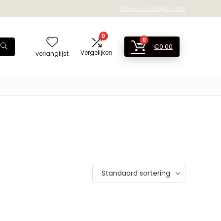
Nieuws en blogs lezen
0
0
€
0.00
Vergelijken
verlanglijst
Standaard sortering