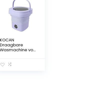
KOCAN
Draagbare
Wasmachine voor
Ondergoed,
Kleding 6.5L
Opvouwbare
Kleine
Wasmachine
Deeping voor
Dorm Camping