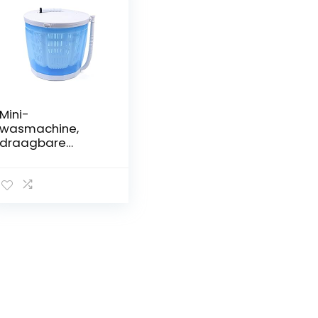
Mini-
wasmachine,
draagbare
wasmachine,
camping,
droogcentrifuge,
2-in-1 draagbare
campingwasmac
hine, voor op reis,
inklapbaar, kan
binnen en buiten
worden gebruikt