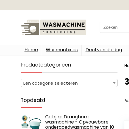
Search
for:
Home
Wasmachines
Deal van de dag
Productcategorieën
H
‎
Een categorie selecteren
Topdeals!!
He
Catrjep Draagbare
wasmachine - Opvouwbare
ondergoedwasmachine van 10