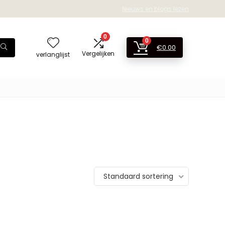
Nieuws en blogs lezen
0
0
€
0.00
Vergelijken
verlanglijst
Standaard sortering