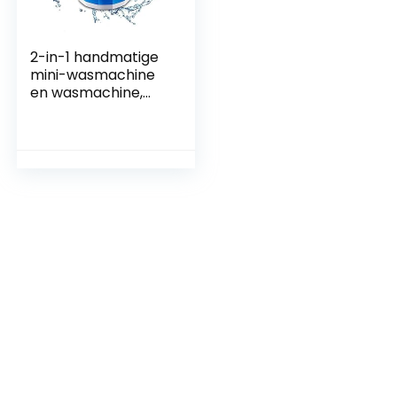
2-in-1 handmatige
mini-wasmachine
en wasmachine,
campingwasmachi
ne, met inklapbare
zwengel, voor
slaapzalen,
qppartementen,
camping, reizen in
de open lucht, 2 kg