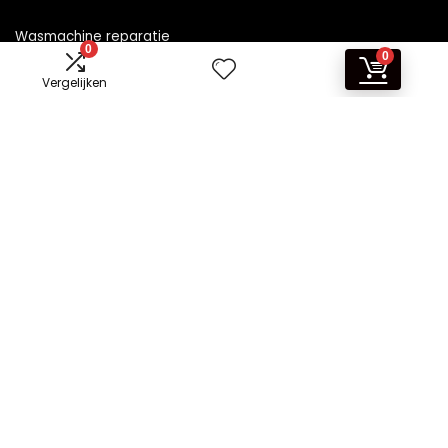
Wasmachine reparatie
0
0
Vergelijken
Informatie
Contact
Klantenservice
Over ons
Overzicht
Onze webshops
Vacature
Blogs
Privacybeleid
Adverteren