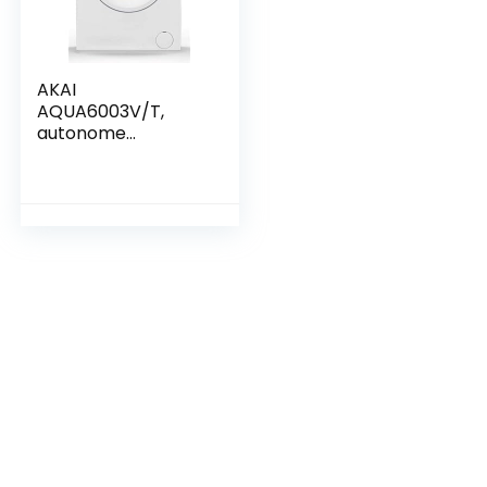
AKAI
AQUA6003V/T,
autonome
wasmachine,
capaciteit 6 kg,
1000 rpm, klasse
A++, 84,5 x 59,7 x
49,7 cm, kleur wit