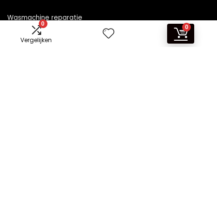
Wasmachine reparatie
0
0
Vergelijken
Informatie
Contact
Klantenservice
Over ons
Overzicht
Onze webshops
Vacature
Blogs
Privacybeleid
Adverteren