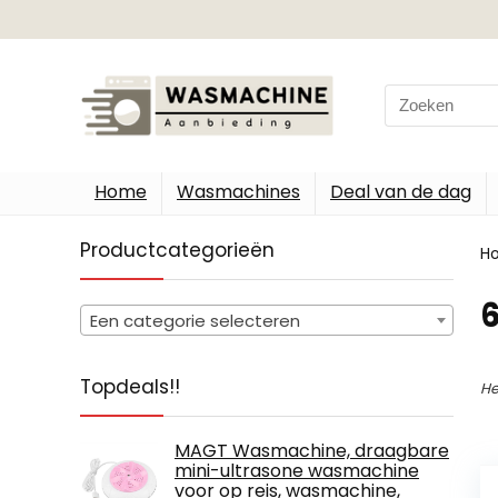
Search
for:
Home
Wasmachines
Deal van de dag
Productcategorieën
H
‎
Een categorie selecteren
Topdeals!!
He
MAGT Wasmachine, draagbare
mini-ultrasone wasmachine
voor op reis, wasmachine,