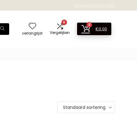
Nieuws en blogs lezen
0
0
€
0.00
Vergelijken
verlanglijst
Standaard sortering