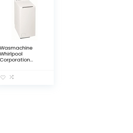
Wasmachine
Whirlpool
Corporation
TDLR7220SS SP/N
1200 rpm Wit 7 kg