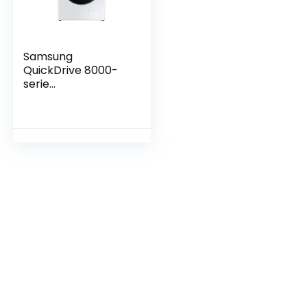
Samsung
QuickDrive 8000-
serie
WD90T984ASES2
wasmachine
Voorbelading 9 kg
1400 RPM E Wit