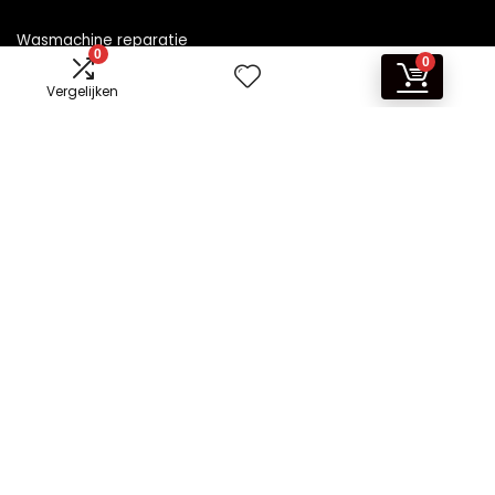
Wasmachine reparatie
0
0
Vergelijken
Informatie
Contact
Klantenservice
Over ons
Overzicht
Onze webshops
Vacature
Blogs
Privacybeleid
Adverteren