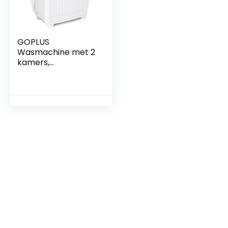
GOPLUS
Wasmachine met 2
kamers,
wasmachine met
7,5 kg
wascapaciteit en 3
kg centrifuge,
centrifuge,
toploader, voor
kleine woningen
(blauw)