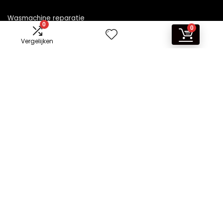
Wasmachine reparatie
0
0
Vergelijken
Informatie
Contact
Klantenservice
Over ons
Overzicht
Onze webshops
Vacature
Blogs
Privacybeleid
Adverteren