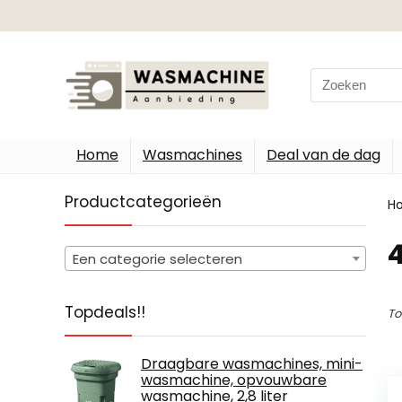
Search
for:
Home
Wasmachines
Deal van de dag
Productcategorieën
H
‎
Een categorie selecteren
Topdeals!!
To
Draagbare wasmachines, mini-
wasmachine, opvouwbare
wasmachine, 2,8 liter