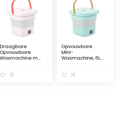
Draagbare
Opvouwbare
Opvouwbare
Mini-
Wasmachine met
Wasmachine, 6L
LCD-display –
Draagbare
Mini-
Wasmachine
emmerwasmachi
Hoge
ne voor op Reis,
Snelheidsmotor
Slaapzalen,
met Centrifuge
Campers –
voor Drom (EU-
Hogesnelheidsm
stekker)
otor,
Geavanceerde
Reiniging –
Geïntegreerde
(PINK)