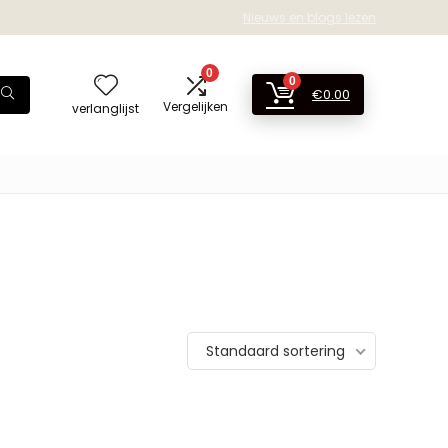
Nieuws en blogs lezen
0
0
€
0.00
Vergelijken
verlanglijst
Standaard sortering