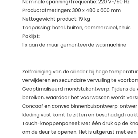
Nominale spanning/frequentie: 220 V~/50 Hz
Productafmetingen: 300 x 480 x 600 mm
Nettogewicht product: 19 kg
Toepassing: hotel, buiten, commercieel, thuis
Paklijst:
1 x aan de muur gemonteerde wasmachine
Zelfreiniging van de cilinder bij hoge temperat
verwijderen en secundaire vervuiling te voorko
Geoptimaliseerd mondstukontwerp: Tijdens de 
bereiken, waardoor het voorwassen wordt versn
Concaaf en convex binnenbuisontwerp: ontwerp
kleding vast komt te zitten en beschadigd raakt
Touch-knoppenpaneel: Met één druk op de knop
om de deur te openen. Het is uitgerust met een ki