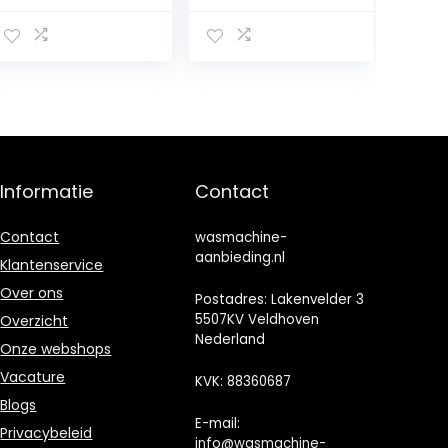
Ultrasone
dresscode 8300
Wasmachine
Inverter Max A
Wasmachines
1950 W, 1400
voor Kleding
rpm, 15
Mini-
programma’s,
wasmachine
inverter-motor
Mini-
Plus, laag
wasmachine
stroomverbruik,
voor Sokken
SteamMax,
Informatie
Contact
Ondergoed T-
bedieningspane
shirt
el met led-
Stropdassen
display
Contact
wasmachine-
aanbieding.nl
Klantenservice
Over ons
Postadres: Lakenvelder 3
5507KV Veldhoven
Overzicht
Nederland
Onze webshops
Vacature
KVK: 88360687
Blogs
E-mail:
Privacybeleid
info@wasmachine-