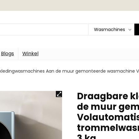
Wasmachines
Blogs
Winkel
 kledingwasmachines Aan de muur gemonteerde wasmachine 
Draagbare k
de muur gem
Volautomati
trommelwasm
3 ​​kg