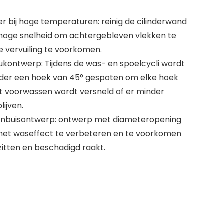
der bij hoge temperaturen: reinig de cilinderwand
 hoge snelheid om achtergebleven vlekken te
e vervuiling te voorkomen.
kontwerp: Tijdens de was- en spoelcycli wordt
der een hoek van 45° gespoten om elke hoek
t voorwassen wordt versneld of er minder
ijven.
enbuisontwerp: ontwerp met diameteropening
m het waseffect te verbeteren en te voorkomen
zitten en beschadigd raakt.