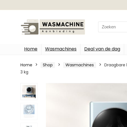
Search
for:
Home
Wasmachines
Deal van de dag
Home
Shop
Wasmachines
Draagbare
3 ​​kg