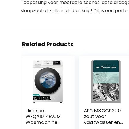
Toepassing voor meerdere scènes: deze draag
slaapzaal of zelfs in de badkuip! Dit is een pe
Related Products
Hisense
AEG M3GCS200
WFQA1014EVJM
zout voor
Wasmachine
vaatwasser en
met
wasmachine, 1