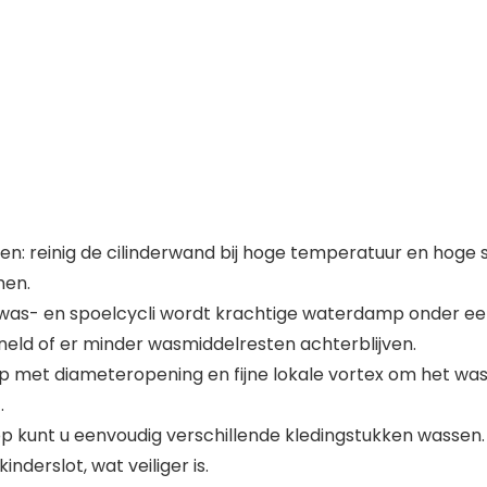
uren: reinig de cilinderwand bij hoge temperatuur en hog
men.
was- en spoelcycli wordt krachtige waterdamp onder ee
eld of er minder wasmiddelresten achterblijven.
 met diameteropening en fijne lokale vortex om het wa
.
 kunt u eenvoudig verschillende kledingstukken wassen.
nderslot, wat veiliger is.