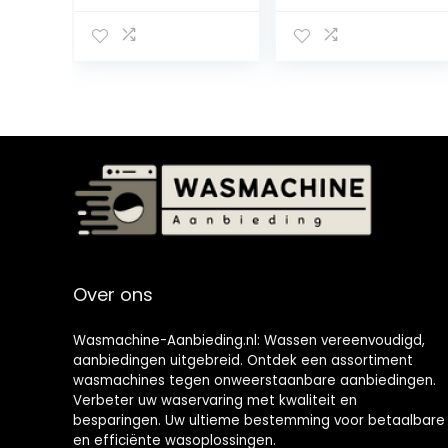
stoomfunctie, 10
kg
kg, AquaStop,
1400 omw/min,
15 programma’s,
inverter
PowerDrive
motor,
roestvrijstalen
trommel,
kinderbeveiligin
g,
trommelreinigin
g, wit
Over ons
Wasmachine-Aanbieding.nl: Wassen vereenvoudigd,
aanbiedingen uitgebreid. Ontdek een assortiment
wasmachines tegen onweerstaanbare aanbiedingen.
Verbeter uw waservaring met kwaliteit en
besparingen. Uw ultieme bestemming voor betaalbare
en efficiënte wasoplossingen.