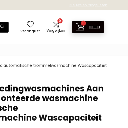
Nieuws en blogs lezen
0
0
€
0.00
Vergelijken
verlanglijst
Volautomatische trommelwasmachine Wascapaciteit
ledingwasmachines Aan
onteerde wasmachine
sche
achine Wascapaciteit