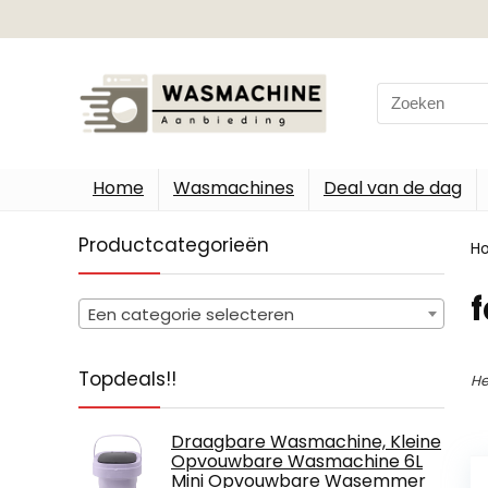
Search
for:
Home
Wasmachines
Deal van de dag
Productcategorieën
H
Een categorie selecteren
Topdeals!!
He
Draagbare Wasmachine, Kleine
Opvouwbare Wasmachine 6L
Mini Opvouwbare Wasemmer