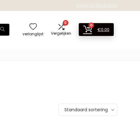
Nieuws en blogs lezen
0
0
€
0.00
Vergelijken
verlanglijst
Standaard sortering