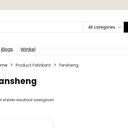
All categories
Blogs
Winkel
ome
Product Fabrikant
‎fansheng
‎fansheng
t enkele resultaat weergeven