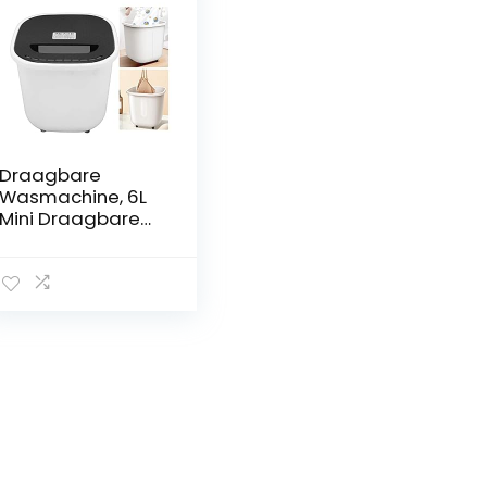
Draagbare
Wasmachine, 6L
Mini Draagbare
USB Wasmachine
voor Babykleding,
Ondergoed,
Sokken,
Automatische
Uitschakeling
Kleine
Wasmachine voor
Appartementen,
Camping, School,
RV