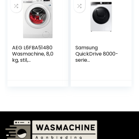
compact, 50 x 50 x
85 cm, wit
AEG L6FBA51480
Samsung
Wasmachine, 8,0
QuickDrive 8000-
kg, stil,
serie
automatische
WD90T984ASES2
hoeveelheid,
wasmachine
navulfunctie,
Voorbelading 9 kg
kinderbeveiliging,
1400 RPM E Wit
zachte trommel,
waterstop, 1400
tpm