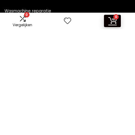
Wasmachine reparatie
0
0
Vergelijken
Informatie
Contact
Klantenservice
Over ons
Overzicht
Onze webshops
Vacature
Blogs
Privacybeleid
Adverteren