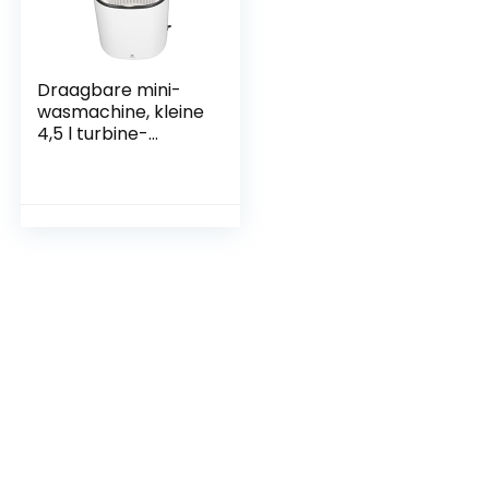
Draagbare mini-
wasmachine, kleine
4,5 l turbine-
wasmachine,
simuleert handwas,
snel en gevoelig,
voorkomt
vervorming, licht
en draagbaar, voor
(stekker