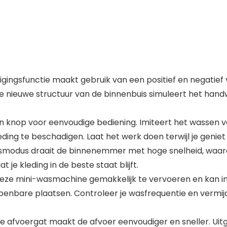
igingsfunctie maakt gebruik van een positief en negatief
De nieuwe structuur van de binnenbuis simuleert het han
één knop voor eenvoudige bediening. Imiteert het wassen
eding te beschadigen. Laat het werk doen terwijl je genie
smodus draait de binnenemmer met hoge snelheid, waard
e kleding in de beste staat blijft.
s deze mini-wasmachine gemakkelijk te vervoeren en kan i
penbare plaatsen. Controleer je wasfrequentie en vermijd 
e afvoergat maakt de afvoer eenvoudiger en sneller. Uitge