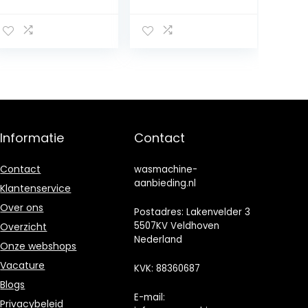
opvouwbaar, 10
met
liter, 24 W,
stoomfunctie, 10
ultrasone
kg, AquaStop,
turbinewasmac
1400 omw/min,
hine met USB,
15 programma’s,
voor ondergoed,
inverter
sokken,
PowerDrive
babykleding
motor,
roestvrijstalen
trommel,
Informatie
Contact
kinderbeveiligin
g,
trommelreinigin
Contact
wasmachine-
g, wit
aanbieding.nl
Klantenservice
Over ons
Postadres: Lakenvelder 3
5507KV Veldhoven
Overzicht
Nederland
Onze webshops
Vacature
KVK: 88360687
Blogs
E-mail:
Privacybeleid