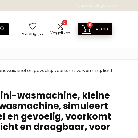
Nieuws en blogs lezen
0
0
€
0.00
Vergelijken
verlanglijst
ndwas, snel en gevoelig, voorkomt vervorming, licht
ini-wasmachine, kleine
e-wasmachine, simuleert
l en gevoelig, voorkomt
licht en draagbaar, voor