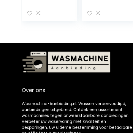
toploader,
met
wasmachine, 7,5
stoomfunctie, 7
kg
kg, 1400
wascapaciteit
omw/min, 16
en 3 kg
programma’s,
centrifugecapa
inverter-motor,
citeit, voor
roestvrijstalen
woning,
trommel,
slaapzaal, 69,5 x
AquaStop,
41 x 81,5 cm
kinderbeveiligin
(blauw)
g, sterilTub, wit
Over ons
Wasmachine-Aanbieding.nl: Wassen vereenvoudigd,
aanbiedingen uitgebreid. Ontdek een assortiment
wasmachines tegen onweerstaanbare aanbiedingen.
Verbeter uw waservaring met kwaliteit en
besparingen. Uw ultieme bestemming voor betaalbare