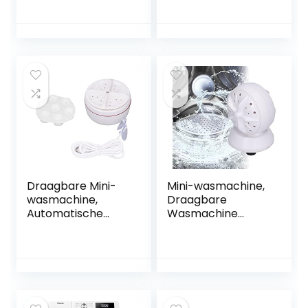
wasmachine
hoeveelheid,
Voorbelading 9 kg
navulfunctie,
1400 RPM E Wit
kinderbeveiliging,
zachte trommel,
waterstop, 1400
tpm
Draagbare Mini-
Mini-wasmachine,
wasmachine,
Draagbare
Automatische
Wasmachine
Cyclus,
Ultrasone
Opvouwbaar
Wasmachine
Ontwerp, USB-
Wasmachines
stroomwasmachin
voor Kleding Mini-
e voor Sokken,
wasmachine Mini-
Onderbroeken,
wasmachine voor