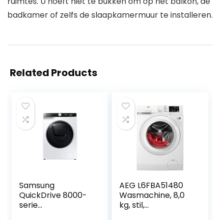
ruimtes. U hoeft niet te bukken om op het balkon, de
badkamer of zelfs de slaapkamermuur te installeren.
Related Products
Samsung
AEG L6FBA51480
QuickDrive 8000-
Wasmachine, 8,0
serie
kg, stil,
WD90T984ASES2
automatische