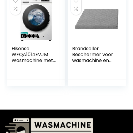
Ondergoed, Kleine
Sokken
Vodden
Ondergoed T-shirt
Stropdassen
Hisense
Brandseller
WFQA1014EVJM
Beschermer voor
Wasmachine met
wasmachine en
stoomfunctie, 10
droogtrommel, 60
kg, AquaStop, 1400
x 60 x 5 cm, grijs
omw/min, 15
programma’s,
inverter
PowerDrive motor,
roestvrijstalen
trommel,
kinderbeveiliging,
trommelreiniging,
wit