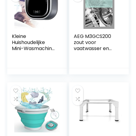
Kleine
AEG M3GCS200
Huishoudelijke
zout voor
Mini-Wasmachine,
vaatwasser en
Aan De Muur
wasmachine, 1 kg
Gemonteerde
Volautomatische
Wasmachine,
Capaciteit Van
3Kg,
Trommelwasmach
ine, Voor Het
Reinigen Van
Ondergoed