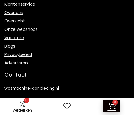
Klantenservice
Over ons
Overzicht
Onze webshops
Vacature
Blogs
Privacybeleid
Adverteren
Contact
wasmachine-aanbieding.nl
0
Postadres: Lakenvelder 3 5507KV Veldhoven Nederland
0
Vergelijken
KVK: 88360687
E-mail:
info@wasmachine-aanbieding.nl