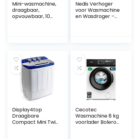
Mini-wasmachine,
Nedis Verhoger
draagbaar,
voor Wasmachine
opvouwbaar, 10
en Wasdroger –
liter, 24 W,
150 kg – Wit
ultrasone
turbinewasmachin
e met USB, voor
ondergoed,
sokken,
babykleding
Display4top
Cecotec
Draagbare
Wasmachine 8 kg
Compact Mini Twin
voorlader Bolero
Tub Wasmachine
dresscode 8300
en Spin Cycle
Inverter Max A