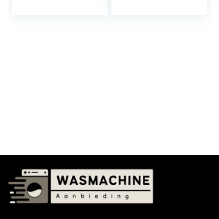
w/Slang, 3.6KG
1950 W, 1400 rpm,
wasmachine en
15 programma’s,
droger
inverter-motor
Plus, laag
stroomverbruik,
SteamMax,
bedieningspaneel
met led-display