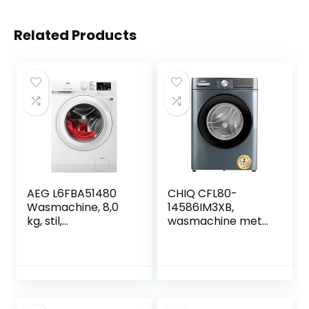
Related Products
AEG L6FBA51480
CHIQ CFL80-
Wasmachine, 8,0
14586IM3XB,
kg, stil,
wasmachine met
automatische
voorlader, 8 kg,
hoeveelheid,
1400 tpm,
navulfunctie,
toonbankdiepte,
kinderbeveiliging,
grote trommel,
zachte trommel,
invertermotor,
waterstop, 1400
stoomwassen, snel