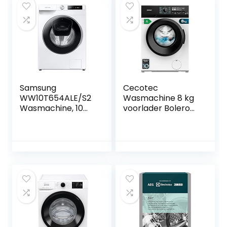
tpm
wassen, kinderslot,
60×52×84cm
Samsung
Cecotec
WW10T654ALE/S2
Wasmachine 8 kg
Wasmachine, 10
voorlader Bolero
kg, 1400 rpm,
dresscode 8300
Ecobubble,
Inverter Max A
AddWash, WiFi-
1950 W, 1400 rpm,
SmartControl,
15 programma’s,
hygiënestoompro
inverter-motor
gramma, wit
Plus, laag
stroomverbruik,
SteamMax,
bedieningspaneel
met led-display