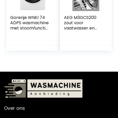
Gorenje WNEI 74
AEG M3GCS200
ADPS wasmachine
zout voor
met stoomfunctie,
vaatwasser en
7 kg, 1400
wasmachine, 1 kg
omw/min, 16
programma’s,
inverter-motor,
roestvrijstalen
trommel,
AquaStop,
kinderbeveiliging,
sterilTub, wit
Over ons