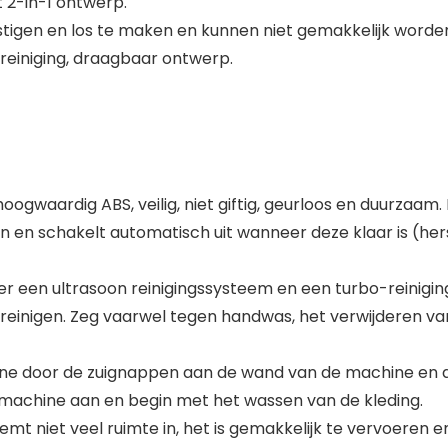
t 2-in-1 ontwerp.
stigen en los te maken en kunnen niet gemakkelijk worde
 reiniging, draagbaar ontwerp.
oogwaardig ABS, veilig, niet giftig, geurloos en duurza
en en schakelt automatisch uit wanneer deze klaar is (h
ver een ultrasoon reinigingssysteem en een turbo-reinig
e reinigen. Zeg vaarwel tegen handwas, het verwijderen v
ine door de zuignappen aan de wand van de machine en d
asmachine aan en begin met het wassen van de kleding.
 niet veel ruimte in, het is gemakkelijk te vervoeren en