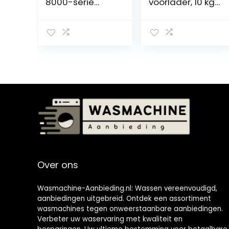
8000-serie
voorlader, 10 kg,
WD90T984ASES
1400 g, inverter-
2 wasmachine
motor, OBLO’,
Voorbelading 9
zwart, LR7H14UAB
kg 1400 RPM E
Wit
Over ons
Wasmachine-Aanbieding.nl: Wassen vereenvoudigd,
aanbiedingen uitgebreid. Ontdek een assortiment
wasmachines tegen onweerstaanbare aanbiedingen.
Verbeter uw waservaring met kwaliteit en