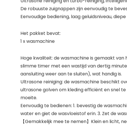
Ultrasone reiniging en turbo-reiniging, intelligen
De robuuste zuignappen zijn eenvoudig te beve
Eenvoudige bediening, laag geluidsniveau, diepe
Het pakket bevat:
1 x wasmachine
Hoge kwaliteit: de wasmachine is gemaakt van h
slimme timer met een wastijd van dertig minut
aansluiting weer aan te sluiten), wat handig is.
Ultrasone reiniging: de wasmachine beschikt o
ultrasone golven om kleding efficiënt en snel t
moeite.
Eenvoudig te bedienen: 1. bevestig de wasmach
water en giet de wasvloeistof erin. 3. Zet de w
【Gemakkelijk mee te nemen】Klein en licht, neemt