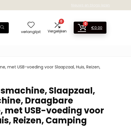
Nieuws en blogs lezen
0
0
€
0.00
Vergelijken
verlanglijst
, met USB-voeding voor Slaapzaal, Huis, Reizen,
smachine, Slaapzaal,
hine, Draagbare
 met USB-voeding voor
uis, Reizen, Camping