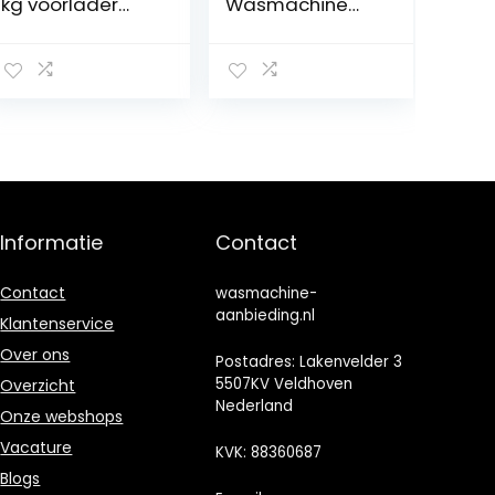
kg voorlader
Wasmachine
Bolero
met
dresscode 8300
stoomfunctie, 10
Inverter Max A
kg, AquaStop,
1950 W, 1400
1400 omw/min,
rpm, 15
15 programma’s,
programma’s,
inverter
inverter-motor
PowerDrive
Plus, laag
motor,
stroomverbruik,
roestvrijstalen
SteamMax,
trommel,
Informatie
Contact
bedieningspane
kinderbeveiligin
el met led-
g,
display
trommelreinigin
Contact
wasmachine-
g, wit
aanbieding.nl
Klantenservice
Over ons
Postadres: Lakenvelder 3
5507KV Veldhoven
Overzicht
Nederland
Onze webshops
Vacature
KVK: 88360687
Blogs