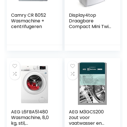
Camry CR 8052
Display4top
Wasmachine +
Draagbare
centrifugeren
Compact Mini Twin
Tub Wasmachine
en Spin Cycle
w/Slang, 3.6KG
wasmachine en
droger
AEG L6FBA51480
AEG M3GCS200
Wasmachine, 8,0
zout voor
kg, stil,
vaatwasser en