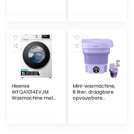
automatische
wasmachine, 1 kg
hoeveelheid,
navulfunctie,
kinderbeveiliging,
zachte trommel,
waterstop, 1400
tpm
Hisense
Mini-wasmachine,
WFQA1014EVJM
8 liter, draagbare
Wasmachine met
opvouwbare
stoomfunctie, 10
wasmachine met 3
kg, AquaStop, 1400
modi,
omw/min, 15
campingwasmachi
programma’s,
ne voor
inverter
ondergoed, lichte
PowerDrive motor,
kleding, EU-