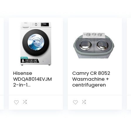
Hisense
Camry CR 8052
WDQA8014EVJM
Wasmachine +
2-in-1
centrifugeren
wasmachine
met stoom,
klasse A,
voorbelasting 8
kg, wassen, 5 kg
drogen, 1400
rpm, efficiënte