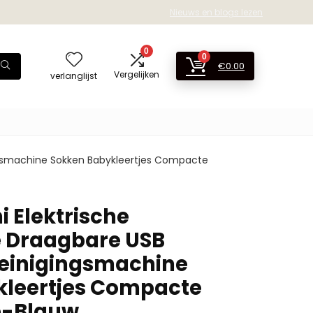
Nieuws en blogs lezen
0
0
€
0.00
Vergelijken
verlanglijst
gsmachine Sokken Babykleertjes Compacte
i Elektrische
Draagbare USB
einigingsmachine
kleertjes Compacte
-Blauw