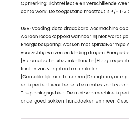
Opmerking: Lichtreflectie en verschillende wee
echte werk. De toegestane meetfout is +/- 1-3 
USB-voeding: deze draagbare wasmachine gebruikt
worden losgekoppeld wanneer hij niet wordt geb
Energiebesparing: wassen met spiraalvormige w
voorzichtig wrijven en kleding dragen. Energieb
[Automatische uitschakelfunctie]Hoogfrequente 
kosten van vergeten te schakelen.
[Gemakkelijk mee te nemen]Draagbare, compacte
en is perfect voor beperkte ruimtes zoals sla
Toepassingsgebied: De mini-wasmachine is perf
ondergoed, sokken, handdoeken en meer. Gesch