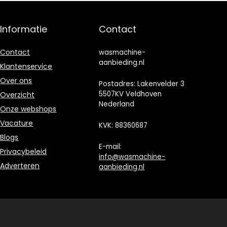
kinderkleding,
kinderslot,
sokken,
60×52×84cm
ondergoed (EU
Informatie
Contact
Power)
Contact
wasmachine-
aanbieding.nl
Klantenservice
Over ons
Postadres: Lakenvelder 3
5507KV Veldhoven
Overzicht
Nederland
Onze webshops
Vacature
KVK: 88360687
Blogs
E-mail:
Privacybeleid
info@wasmachine-
Adverteren
aanbieding.nl