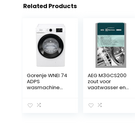
Related Products
Gorenje WNEI 74
AEG M3GCS200
ADPS
zout voor
wasmachine
vaatwasser en
met
wasmachine, 1
stoomfunctie, 7
kg
kg, 1400
omw/min, 16
programma’s,
inverter-motor,
roestvrijstalen