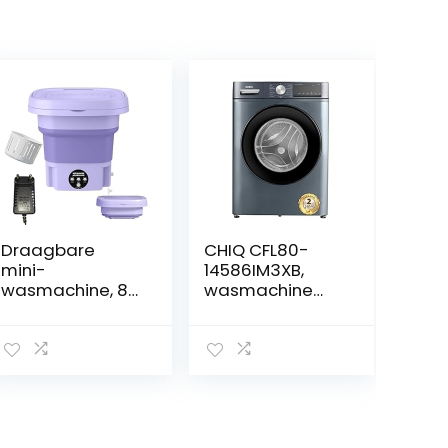
Draagbare
CHIQ CFL80-
mini-
14586IM3XB,
wasmachine, 8 l,
wasmachine
draagbare
met voorlader, 8
wasmachine,
kg, 1400 tpm,
kleine
toonbankdiepte,
wasmachine
grote trommel,
voor thuis,
invertermotor,
reizen, camping,
stoomwassen,
slaapzaal,
snel wassen,