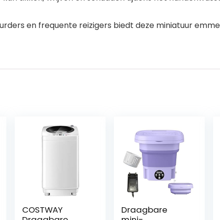
uurders en frequente reizigers biedt deze miniatuur em
COSTWAY
Draagbare
Draagbare
mini-