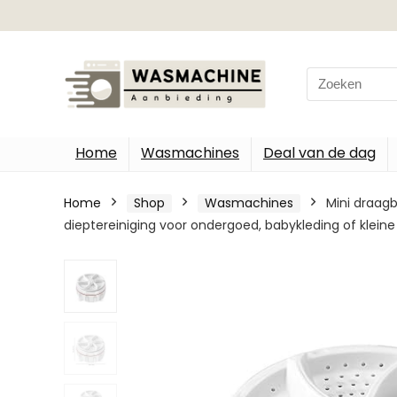
Search
for:
Home
Wasmachines
Deal van de dag
Home
Shop
Wasmachines
Mini draa
dieptereiniging voor ondergoed, babykleding of kle