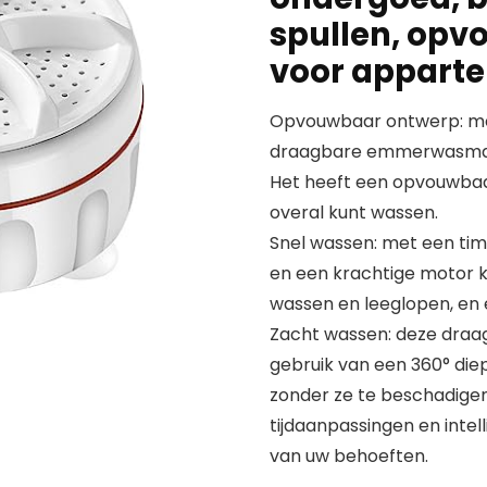
spullen, op
voor appart
Opvouwbaar ontwerp: met 
draagbare emmerwasmach
Het heeft een opvouwbaa
overal kunt wassen.
Snel wassen: met een tim
en een krachtige motor
wassen en leeglopen, en e
Zacht wassen: deze dra
gebruik van een 360° die
zonder ze te beschadigen.
tijdaanpassingen en intel
van uw behoeften.