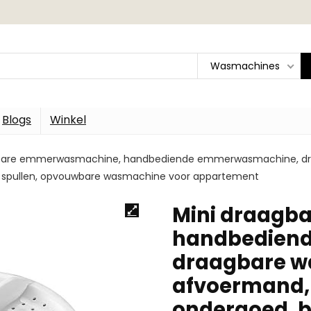
Wasmachines
Blogs
Winkel
gbare emmerwasmachine, handbediende emmerwasmachine, d
ine spullen, opvouwbare wasmachine voor appartement
Mini draagb
handbedien
draagbare w
afvoermand, 
ondergoed, b