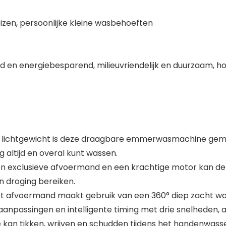
izen, persoonlijke kleine wasbehoeften
 energiebesparend, milieuvriendelijk en duurzaam, hoog
lichtgewicht is deze draagbare emmerwasmachine gemakk
ltijd en overal kunt wassen.
een exclusieve afvoermand en een krachtige motor kan
n droging bereiken.
afvoermand maakt gebruik van een 360° diep zacht wass
daanpassingen en intelligente timing met drie snelheden, 
an tikken, wrijven en schudden tijdens het handenwass