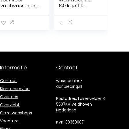
vaatwasser en
8,0 kg, stil,
wasmachine, 1
automatische
kg
hoeveelheid,
navulfunctie,
kinderbeveiligin
g, zachte
trommel,
waterstop, 1400
tpm
Informatie
Contact
Contact
wasmachine-
aanbieding.nl
Klantenservice
Over ons
Postadres: Lakenvelder 3
5507KV Veldhoven
Overzicht
Nederland
Onze webshops
Vacature
KVK: 88360687
Blogs