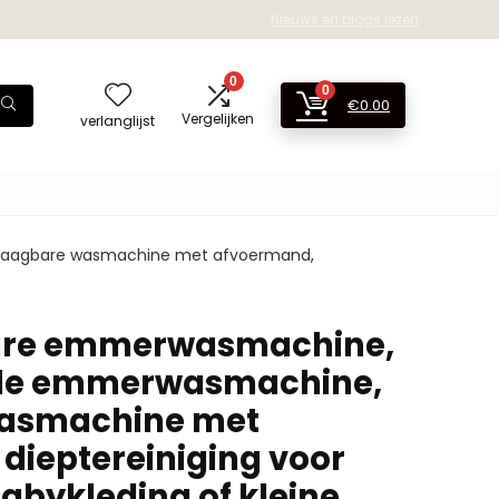
Nieuws en blogs lezen
0
0
€
0.00
Vergelijken
verlanglijst
raagbare wasmachine met afvoermand,
are emmerwasmachine,
de emmerwasmachine,
asmachine met
dieptereiniging voor
abykleding of kleine