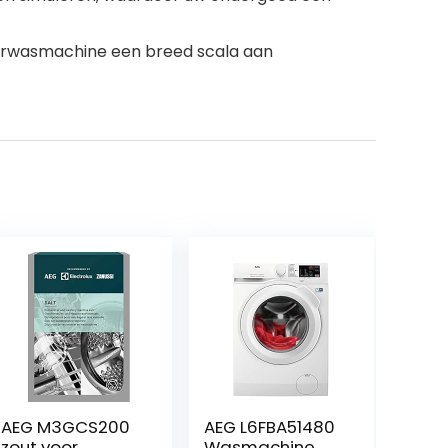
merwasmachine een breed scala aan
AEG M3GCS200
AEG L6FBA51480
zout voor
Wasmachine,