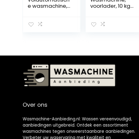
e wasmachine,
voorlader, 10 kg,
volautomatisch
1400 g, inverter-
e wasmachine
motor, OBLO’,
met
zwart, LR7H14UAB
centrifugeren
met een inhoud
van 4,5 kg, 250-
310 W,
miniwasmachin
e,
multifunctioneel,
compact, 50 x
50 x 85 cm, wit
Over ons
Wasmachine-Aanbieding.nl: Wassen vereenvoudigd,
aanbiedingen uitgebreid. Ontdek een assortiment
wasmachines tegen onweerstaanbare aanbiedingen.
Verbeter uw waservaring met kwaliteit en