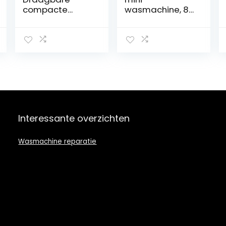
compacte
wasmachine, 8 l,
volautomatisch
draagbare
e wasmachine,
wasmachine,
multifunctionele
kleine
2-in-1
wasmachine
wasmachine/sp
voor thuis,
inner met
reizen, camping,
afvoerpomp en
slaapzaal,
lange slang
kinderkleding,
sokken,
ondergoed (EU
Interessante overzichten
Power)
Wasmachine reparatie