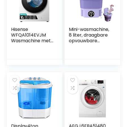
Hisense
Mini-wasmachine,
WFQA1014EVJM
8 liter, draagbare
Wasmachine met
opvouwbare
stoomfunctie, 10
wasmachine met 3
kg, AquaStop, 1400
modi,
omw/min, 15
campingwasmachi
programma’s,
ne voor
inverter
ondergoed, lichte
PowerDrive motor,
kleding, EU-
roestvrijstalen
stekker (paars)
trommel,
kinderbeveiliging,
trommelreiniging,
wit
Display4top
AEG L6FBA51480