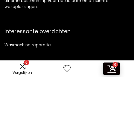
ultieme bestemming voor betaalbare en efficiënte
wasoplossingen.
Interessante overzichten
Wasmachine reparatie
0
0
Vergelijken
Informatie
Contact
Klantenservice
Over ons
Overzicht
Onze webshops
Vacature