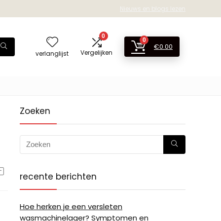
Nieuws en blogs lezen
0
0
€
0.00
Vergelijken
verlanglijst
Zoeken
recente berichten
Hoe herken je een versleten
wasmachinelager? Symptomen en