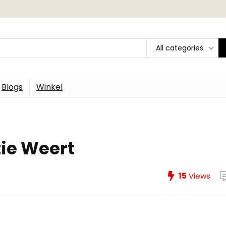
All categories
Blogs
Winkel
ie Weert
15
Views