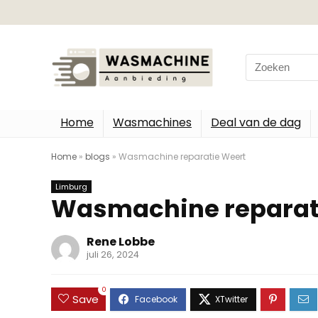
Search
for:
Home
Wasmachines
Deal van de dag
Home
»
blogs
»
Wasmachine reparatie Weert
Limburg
Wasmachine reparat
Rene Lobbe
juli 26, 2024
0
Save