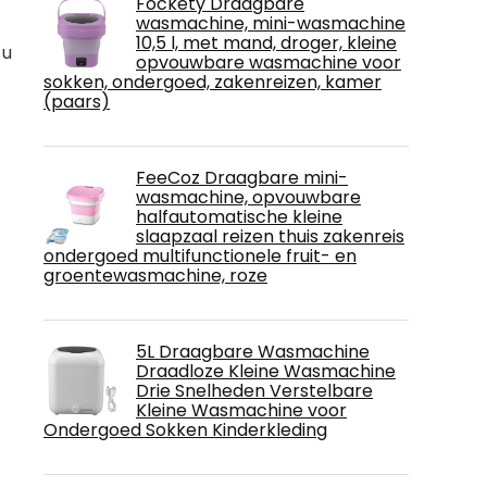
Fockety Draagbare
wasmachine, mini-wasmachine
10,5 l, met mand, droger, kleine
 u
opvouwbare wasmachine voor
sokken, ondergoed, zakenreizen, kamer
(paars)
FeeCoz Draagbare mini-
wasmachine, opvouwbare
halfautomatische kleine
slaapzaal reizen thuis zakenreis
ondergoed multifunctionele fruit- en
groentewasmachine, roze
5L Draagbare Wasmachine
Draadloze Kleine Wasmachine
Drie Snelheden Verstelbare
Kleine Wasmachine voor
Ondergoed Sokken Kinderkleding